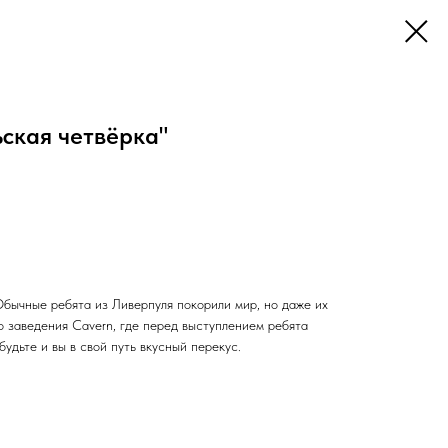
ьская четвёрка"
Обычные ребята из Ливерпуля покорили мир, но даже их
о заведения Cavern, где перед выступлением ребята
удьте и вы в свой путь вкусный перекус.