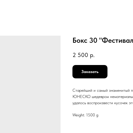
Бокс 30 "Фестива
2 500
р.
Заказать
Старейший и самый знаменитый п
ЮНЕСКО шедевром нематериальног
удалось воспроизвести кусочек эт
Weight: 1500 g