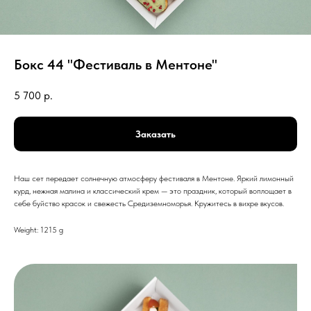
Бокс 44 "Фестиваль в Ментоне"
5 700
р.
Заказать
Наш сет передает солнечную атмосферу фестиваля в Ментоне. Яркий лимонный
курд, нежная малина и классический крем — это праздник, который воплощает в
себе буйство красок и свежесть Средиземноморья. Кружитесь в вихре вкусов.
Weight: 1215 g