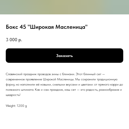
Бокс 45 "Широкая Масленица"
3 000
р.
Заказать
Славянский праздник проводов зимы с блинами. Этот блинный сет —
современное проявление Широкой Масленицы. Мы сохранили традиционную
форму, но наполнили её новыми, смелыми вкусами и цветами: от пряного карри до
полезного шпината. Как и сам праздник, наш сет — это радость, разнообразие и
щедрость!
Weight: 1200 g