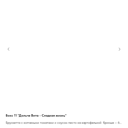
Бокс 11 "Дольче Вита - Сладкая жизнь"
Бок
Брускетта с копчеными томатами и соусом песто на картофельной бриоше – 6
Бру
шт.
бри